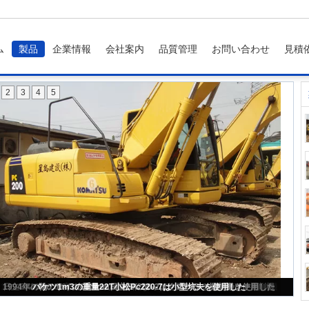
ム
製品
企業情報
会社案内
品質管理
お問い合わせ
見積
2
3
4
5
19.9T小松Pc200-8のバケツの0.8m3によって使用されるクローラー掘削機
1994年の靴のサイズ600mm日立EX200-2はクローラー掘削機を使用した
日立EX200-5 0.8m3バケツの20tonによって使用されるクローラー掘削機
バケツ1m3の重量22T小松Pc220-7は小型坑夫を使用した
6.5L変位2000台の年の日立EX200-5秒針の掘削機