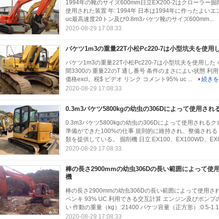
1994年の靴のサイズ600mm日立EX200-2はクローラー掘削
使用された装置 年: 1994年 日本は1994年に作ったよ
uc最高速度20トン及び0.8m3バケツ靴のサイズ600mm...
2020-08-29 17:08:33
バケツ1m3の重量22T小松Pc220-7は小型坑夫を使用
バケツ1m3の重量22T小松Pc220-7は小型坑夫を使用した 小
間3300の 重量22のT 通し番号 条件のまさによい状態 利用
価格excl。税$ ビデオ リンク コメント95% uc ...
続きを
2020-08-29 17:08:33
0.3m3バケツ5800kgの幼虫の306Dによって使用さ
0.3m3バケツ5800kgの幼虫の306Dによって使用され
準備ができた100%の仕事 規則的に維持され、整備される
類を提供している。 掘削機 日立:EX100、EX100WD、EX60
2020-08-29 17:08:33
棒の長さ2900mmの幼虫306Dの長い範囲によって
機
棒の長さ2900mmの幼虫306Dの長い範囲によって使用さ
ペンキ 93% UC 利用できる交互計算 エンジン及びポン
い 作動の重量（kg）:21400 バケツ容量（正方形）:0.5-1.1
2020-08-29 17:08:33