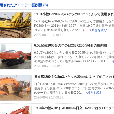
(8)
用されたクローラー掘削機
19.9T小松Pc200-8のバケツの0.8m3によって使
19.9T小松Pc200-8のバケツの0.8m3によって使用され
PC200-8 年 2011年 時間 3297 h 重量 19.9 T 通
コメント 95%uc 最も新しいpc200保...
続きを読む
2020-08-29 17:10:19
6.5L変位2000台の年の日立EX200-5秒針の掘削機
6.5L変位2000台の年の日立EX200-5秒針の掘削機 作りなさい
2000年 日本は、きれいになった新しいペンキ働くこと
の保証5年の エンジン モデル:Isuzu ISUZU A-6BG1T ...
2020-08-29 17:08:33
日立EX200-5 0.8m3バケツの20tonによって使用
日立EX200-5 0.8m3バケツの20tonによって使用されるク
使用された装置 年: 2000年 ブランド:日立 モデル:EX200-5 
のヤードの素晴らしい日立EX200...
続きを読む
2020-08-29 17:08:33
1994年の靴のサイズ600mm日立EX200-2はクロー