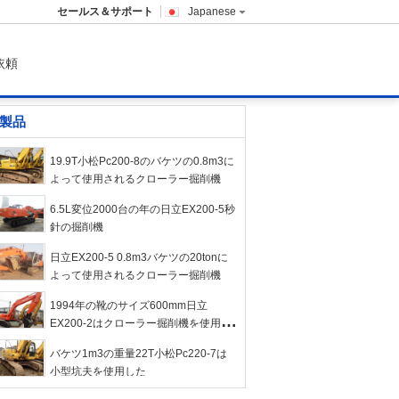
セールス＆サポート
Japanese
依頼
製品
19.9T小松Pc200-8のバケツの0.8m3に
よって使用されるクローラー掘削機
6.5L変位2000台の年の日立EX200-5秒
針の掘削機
日立EX200-5 0.8m3バケツの20tonに
よって使用されるクローラー掘削機
1994年の靴のサイズ600mm日立
EX200-2はクローラー掘削機を使用し
た
バケツ1m3の重量22T小松Pc220-7は
小型坑夫を使用した