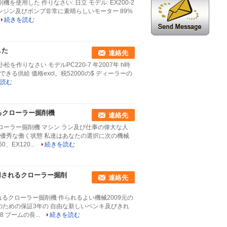
機を使用した 作りなさい: 日立 モデル: EX200-2
いエンジン及びポンプ非常に素晴らしいモーター 89%
続きを読む
した
連絡先
松を作りなさい モデルPC220-7 年2007年 h時
できる供給 価格excl。税52000の$ ディーラーの
読む
れるクローラー掘削機
連絡先
るクローラー掘削機 マシン ラン及び仕事の偉大な人
 優秀な働く状態 私達はあなたの選択に次の機械
、EX120...
続きを読む
使用されるクローラー掘削
連絡先
れるクローラー掘削機 作られるよい機械2009元の
プのための保証3年の 自由な新しいペンキ及びきれ
8 ブームの長...
続きを読む