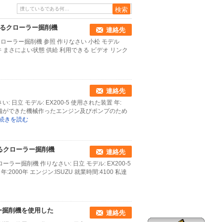
用されるクローラー掘削機
連絡先
るクローラー掘削機 参照 作りなさい 小松 モデル
し番号 条件 まさによい状態 供給 利用できる ビデオ リンク
連絡先
: 日立 モデル: EX200-5 使用された装置 年:
準備ができた機械作ったエンジン及びポンプのため
続きを読む
されるクローラー掘削機
連絡先
ローラー掘削機 作りなさい: 日立 モデル: EX200-5
年:2000年 エンジン:ISUZU 就業時間:4100 私達
ラー掘削機を使用した
連絡先