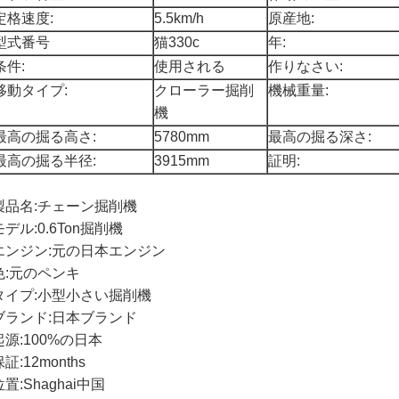
定格速度:
5.5km/h
原産地:
型式番号
猫330c
年:
条件:
使用される
作りなさい:
移動タイプ:
クローラー掘削
機械重量:
機
最高の掘る高さ:
5780mm
最高の掘る深さ:
最高の掘る半径:
3915mm
証明:
製品名:チェーン掘削機
モデル:0.6Ton掘削機
エンジン:元の日本エンジン
色:元のペンキ
タイプ:小型小さい掘削機
ブランド:日本ブランド
起源:100%の日本
証:12months
位置:Shaghai中国