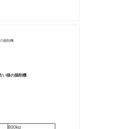
Cの掘削機
/H古い猫の掘削機
800kg