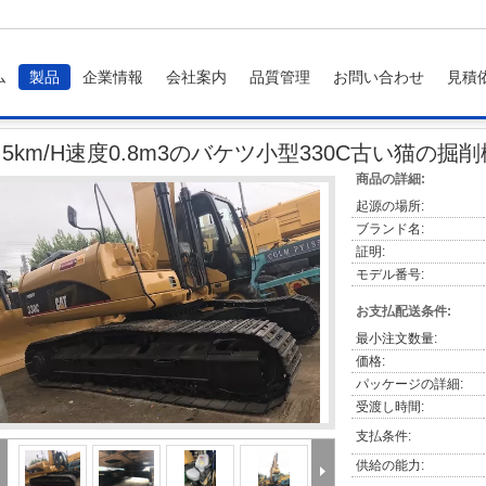
ム
製品
企業情報
会社案内
品質管理
お問い合わせ
見積
km/H速度0.8m3のバケツ小型330C古い猫の掘削機
5.5km/H速度0.8m3のバケツ小型330C古い猫の掘削
商品の詳細:
起源の場所:
ブランド名:
証明:
モデル番号:
お支払配送条件:
最小注文数量:
価格:
パッケージの詳細:
受渡し時間:
支払条件:
供給の能力: