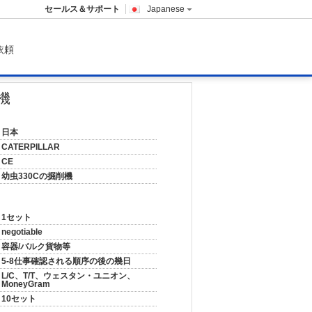
セールス＆サポート
Japanese
依頼
機
日本
CATERPILLAR
CE
幼虫330Cの掘削機
1セット
negotiable
容器/バルク貨物等
5-8仕事確認される順序の後の幾日
L/C、T/T、ウェスタン・ユニオン、
MoneyGram
10セット