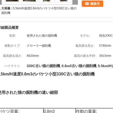
連絡先
大画像 :
5.5km/H速度0.8m3のバケツ小型330C古い猫の
掘削機
詳細製品概要
名前:
使用された猫の掘削機
モデル:
幼虫330
移動タイプ:
クローラー掘削機
最高掘る高さ:
5780mm
最高掘る深さ:
6620mm
最高の掘る半径:
3915mm
330C古い猫の掘削機
0.8m3古い猫の掘削機
5.5km
ハイライト:
,
,
5.5km/H速度0.8m3のバケツ小型330C古い猫の掘削機
使用された猫の掘削機の速い細部
バケツ容量:
0.8m3
作動の重量: